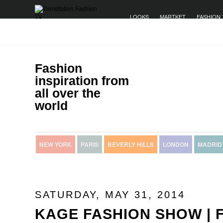
LOOKS
MARTKET
FASHION 
Fashion
inspiration from
all over the
world
NEW YORK
PARIS
BEVERLY HILLS
LONDON
MADRID
SATURDAY, MAY 31, 2014
KAGE FASHION SHOW | 