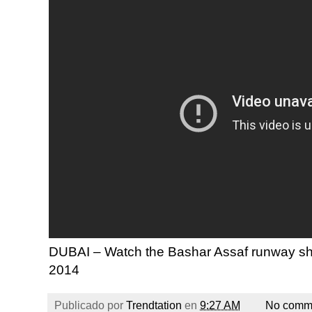
DUBAI – Watch the Bashar Assaf runway sh
2014
Publicado por
Trendtation
en
9:27 AM
No comm