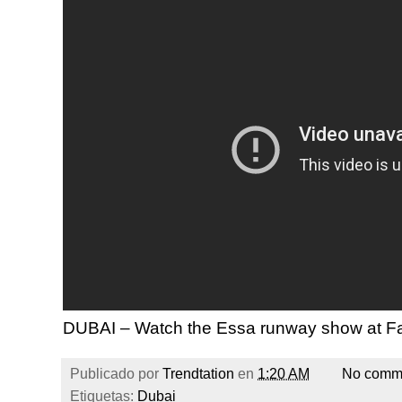
DUBAI – Watch the Essa runway show at F
Publicado por
Trendtation
en
1:20 AM
No comm
Etiquetas:
Dubai