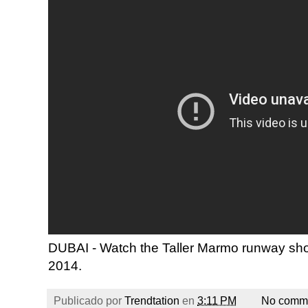
DUBAI - Watch the Taller Marmo runway sh
2014.
Publicado por
Trendtation
en
3:11 PM
No comm