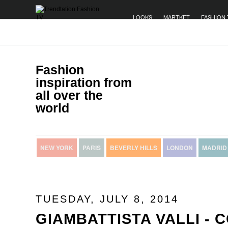
LOOKS
MARTKET
FASHION 
Fashion
inspiration from
all over the
world
NEW YORK
PARIS
BEVERLY HILLS
LONDON
MADRID
TUESDAY, JULY 8, 2014
GIAMBATTISTA VALLI - 